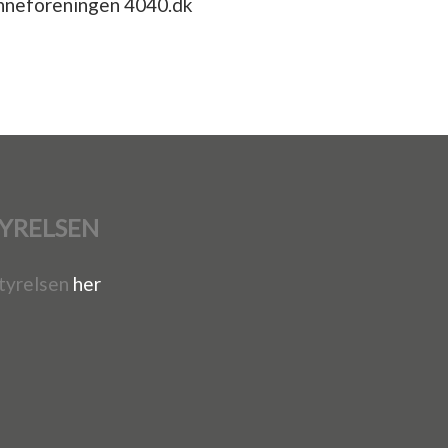
nneforeningen 4040.dk
YRELSEN
tyrelsen
her